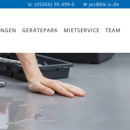
☏ (05066) 90 499-0
✉ jes@bk-is.de
UNGEN
GERÄTEPARK
MIETSERVICE
TEAM